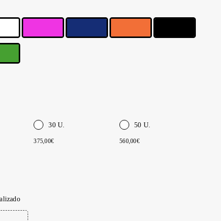
30 U.
50 U.
375,00€
560,00€
alizado