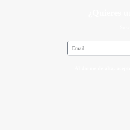
¿Quieres u
Susc
Al darme de alta, acept