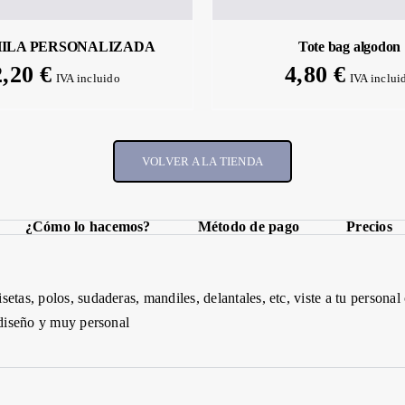
ILA PERSONALIZADA
Tote bag algodon
2,20
€
4,80
€
IVA incluido
IVA inclui
VOLVER A LA TIENDA
¿Cómo lo hacemos?
Método de pago
Precios
setas, polos, sudaderas, mandiles,
delantales,
etc
, viste a tu persona
 diseño y muy personal