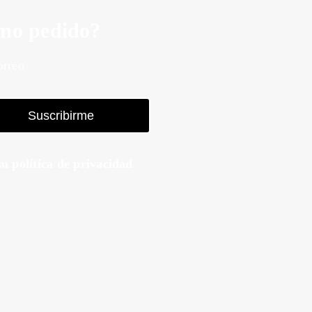
imo pedido?
orreo
Suscribirme
u política de privacidad