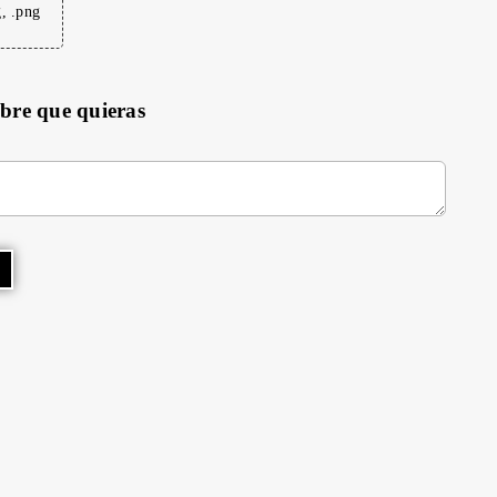
g, .png
mbre que quieras