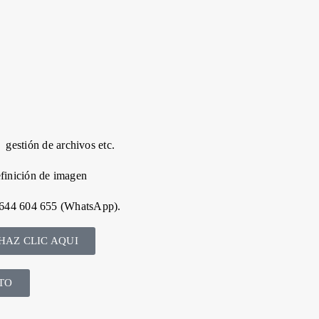
stión de archivos etc.
finición de imagen
al 644 604 655 (WhatsApp).
HAZ CLIC AQUI
TO