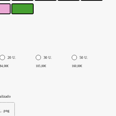
20 U.
30 U.
50 U.
84,00€
105,00€
160,00€
alizado
g, .png