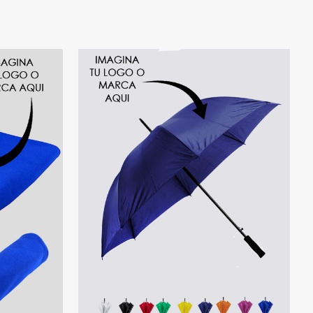
ONES
/