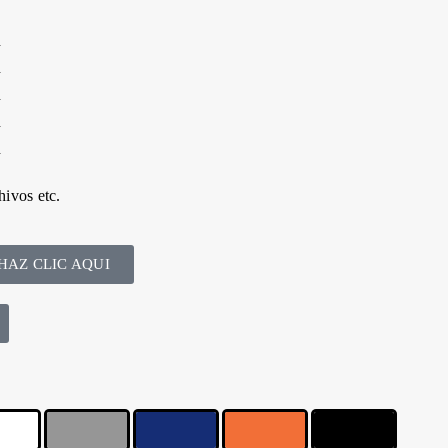
d
d
d
d
d
ivos etc.
HAZ CLIC AQUI