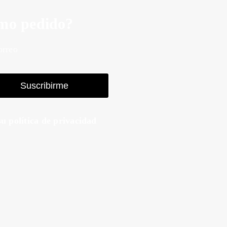
imo pedido?
orreo
Suscribirme
u política de privacidad