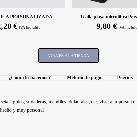
ILA PERSONALIZADA
Toalla playa microfibra Per
2,20
€
9,80
€
IVA incluido
IVA inclui
VOLVER A LA TIENDA
¿Cómo lo hacemos?
Método de pago
Precios
setas, polos, sudaderas, mandiles,
delantales,
etc
, viste a tu persona
 diseño y muy personal