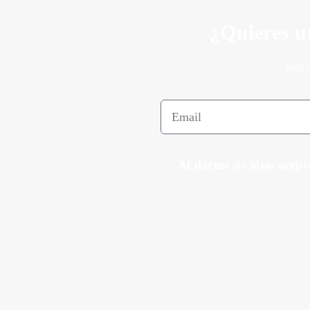
¿Quieres u
Susc
Al darme de alta, acept