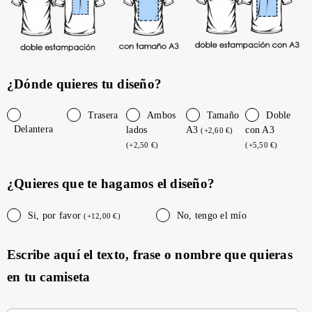
¿Dónde quieres tu diseño?
Trasera
Ambos
Tamaño
Doble
Delantera
lados
A3
con A3
(
+
2,60
€
)
(
+
2,50
€
)
(
+
5,50
€
)
¿Quieres que te hagamos el diseño?
Si, por favor
No, tengo el mío
(
+
12,00
€
)
Escribe aquí el texto, frase o nombre que quieras
en tu camiseta