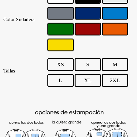
Color Sudadera
XS
S
M
Tallas
L
XL
2XL