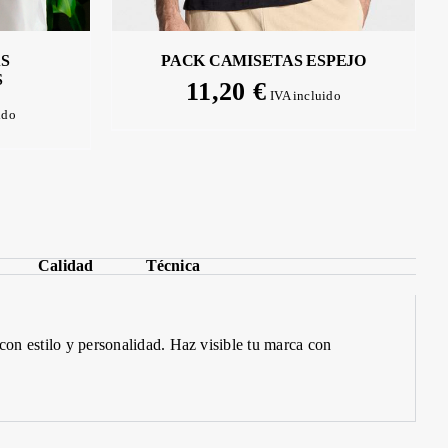
S
PACK CAMISETAS ESPEJO
S
11,20
€
IVA incluido
ido
Calidad
Técnica
l con estilo y personalidad.
Haz
visible tu marca con