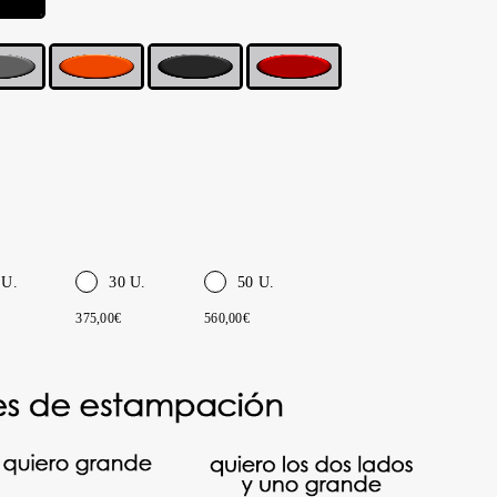
 U.
30 U.
50 U.
375,00€
560,00€