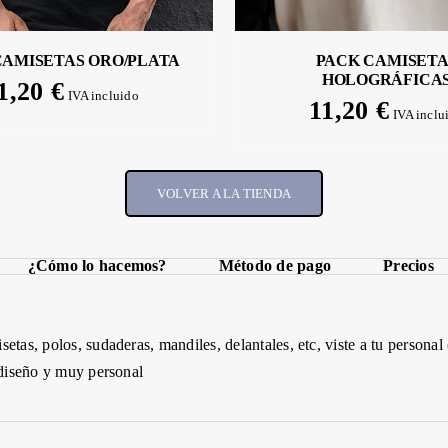
CAMISETAS ORO/PLATA
PACK CAMISETA
HOLOGRÁFICA
1,20
€
IVA incluido
11,20
€
IVA inclu
VOLVER A LA TIENDA
¿Cómo lo hacemos?
Método de pago
Precios
setas, polos, sudaderas, mandiles,
delantales,
etc
, viste a tu persona
 diseño y muy personal