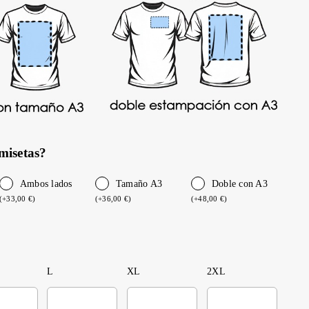
misetas?
Ambos lados
Tamaño A3
Doble con A3
(
+
33,00
€
)
(
+
36,00
€
)
(
+
48,00
€
)
L
XL
2XL