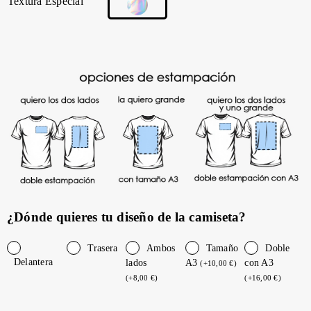
Textura Especial
¿Dónde quieres tu diseño de la camiseta?
Trasera
Ambos
Tamaño
Doble
Delantera
lados
A3
con A3
(
+
10,00
€
)
(
+
8,00
€
)
(
+
16,00
€
)