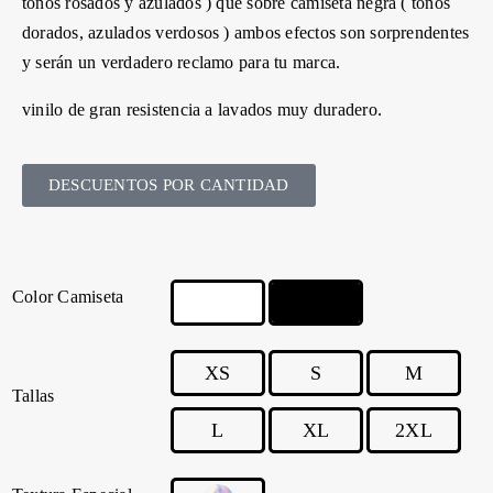
tonos rosados y azulados ) que sobre camiseta negra ( tonos
dorados, azulados verdosos ) ambos efectos son sorprendentes
y serán un verdadero reclamo para tu marca.
vinilo de gran resistencia a lavados muy duradero.
DESCUENTOS POR CANTIDAD
Color Camiseta
XS
S
M
Tallas
L
XL
2XL